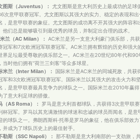
文图斯（Juventus）：
尤文图斯是意大利历史上最成功的足球
36次意甲联赛冠军。尤文图斯以其强大的实力、稳定的表现和出
名，是意甲联赛的象征。尤文图斯的成功离不开其强大的阵容和
。他们总是能够吸引到最优秀的球员，并制定出合理的战术。
米兰（AC Milan）：
AC米兰是另一支意大利豪门俱乐部，共获
赛冠军和7次欧洲冠军联赛冠军。AC米兰拥有辉煌的历史和强大
世界足坛最受尊敬的俱乐部之一。AC米兰在20世纪80年代和9
，当时他们拥有“荷兰三剑客”等众多球星。
米兰（Inter Milan）：
国际米兰是AC米兰的同城死敌，共获得
冠军和3次欧洲冠军联赛冠军。国际米兰以其强大的攻击火力和
名，是意甲联赛最具竞争力的球队之一。国际米兰在2010年赢
为了意大利足球的骄傲。
马（AS Roma）：
罗马是意大利首都球队，共获得3次意甲联赛
利杯冠军。罗马以其充满激情的球迷和忠诚的球员而闻名，是意
迎的球队之一。弗朗西斯科·托蒂是罗马的象征，他在俱乐部效力
，并成为了球队历史上的最佳射手。
不勒斯（SSC Napoli）：
那不勒斯是意大利南部的一支劲旅，共