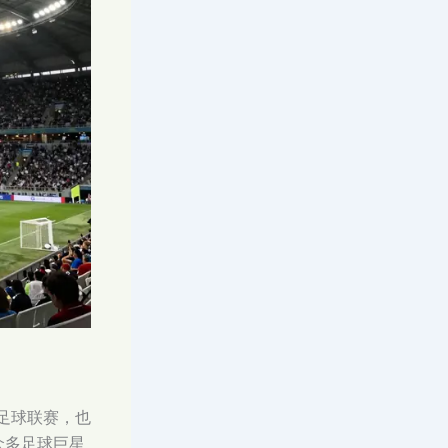
业足球联赛，也
众多足球巨星