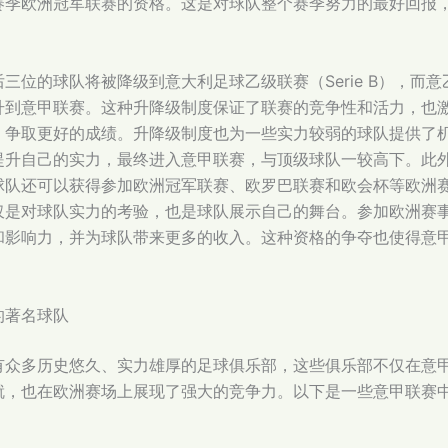
赛季欧洲冠军联赛的资格。这是对球队整个赛季努力的最好回报
三位的球队将被降级到意大利足球乙级联赛（Serie B），而
升到意甲联赛。这种升降级制度保证了联赛的竞争性和活力，也
，争取更好的成绩。升降级制度也为一些实力较弱的球队提供了
提升自己的实力，最终进入意甲联赛，与顶级球队一较高下。此
球队还可以获得参加欧洲冠军联赛、欧罗巴联赛和欧会杯等欧洲
仅是对球队实力的考验，也是球队展示自己的舞台。参加欧洲赛
和影响力，并为球队带来更多的收入。这种资格的争夺也使得意
的著名球队
有众多历史悠久、实力雄厚的足球俱乐部，这些俱乐部不仅在意
就，也在欧洲赛场上展现了强大的竞争力。以下是一些意甲联赛
：