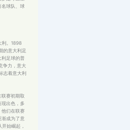
著名球队、球
利。1898
期的意大利足
大利足球的普
竞争力，意大
革标志着意大利
在联赛初期取
表现出色，多
，他们在联赛
逐渐成为了意
队开始崛起，