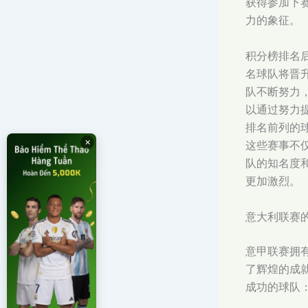
获得参加下
力的象征。
积分榜排名后
名球队将晋
队不断努力
以通过努力
排名前列的
×
这些赛事不
队的知名度
更加激烈。
意大利联赛
意甲联赛拥
了辉煌的成
成功的球队