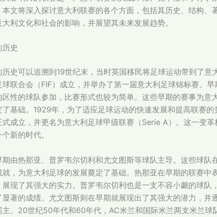
。本文将深入探讨意大利联赛的各个方面，包括其历史、结构、
意大利文化和社会的影响，并展望其未来发展趋势。
的历史
历史可以追溯到19世纪末，当时英国移民将足球运动带到了意大
足球联合会（FIF）成立，并举办了第一届意大利足球锦标赛。早
地区性的球队参加，比赛形式也较为简单。这些早期的赛事为意
定了基础。1929年，为了适应足球运动的快速发展和提高联赛的
式成立，并更名为意大利足球甲级联赛（Serie A）。这一变
一个新的时代。
早期由热那亚、普罗韦尔切利和尤文图斯等球队主导。这些球队
成就，为意大利足球的发展奠定了基础。热那亚在早期的联赛中
，展现了其强大的实力。普罗韦尔切利也是一支不容小觑的球队
了显著的成绩。尤文图斯则在早期就展现出了其强大的潜力，并
主。20世纪50年代和60年代，AC米兰和国际米兰两支米兰球