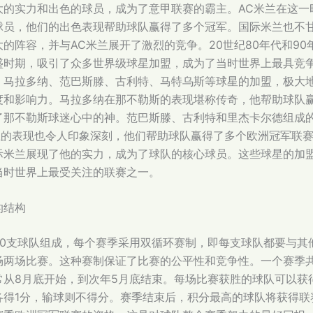
大的实力和出色的球员，成为了意甲联赛的霸主。AC米兰在这一
球员，他们的出色表现帮助球队赢得了多个冠军。国际米兰也不
的阵容，并与AC米兰展开了激烈的竞争。20世纪80年代和90
盛时期，吸引了众多世界级球星加盟，成为了当时世界上最具竞
。马拉多纳、范巴斯滕、古利特、马特乌斯等球星的加盟，极大
度和影响力。马拉多纳在那不勒斯的表现堪称传奇，他帮助球队
了那不勒斯球迷心中的神。范巴斯滕、古利特和里杰卡尔德组成的
米兰的表现也令人印象深刻，他们帮助球队赢得了多个欧洲冠军联
际米兰展现了他的实力，成为了球队的核心球员。这些球星的加
当时世界上最受关注的联赛之一。
的结构
20支球队组成，每个赛季采用双循环赛制，即每支球队都要与其他
场两场比赛。这种赛制保证了比赛的公平性和竞争性。一个赛季共
常从8月底开始，到次年5月底结束。每场比赛获胜的球队可以获
各得1分，输球则不得分。赛季结束后，积分最高的球队将获得联