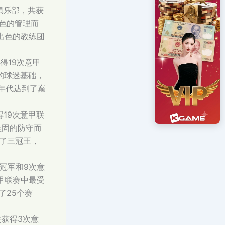
俱乐部，共获
色的管理而
出色的教练团
得19次意甲
的球迷基础，
0年代达到了巅
19次意甲联
坚固的防守而
得了三冠王，
冠军和9次意
甲联赛中最受
了25个赛
获得3次意