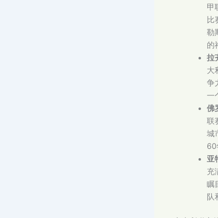
甲
比
勒
的
拉
大
争
一
佛罗
联
城
6
亚
充
瞩
队