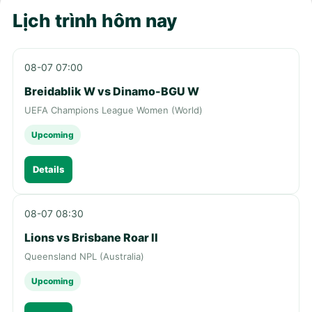
Lịch trình hôm nay
08-07 07:00
Breidablik W vs Dinamo-BGU W
UEFA Champions League Women (World)
Upcoming
Details
08-07 08:30
Lions vs Brisbane Roar II
Queensland NPL (Australia)
Upcoming