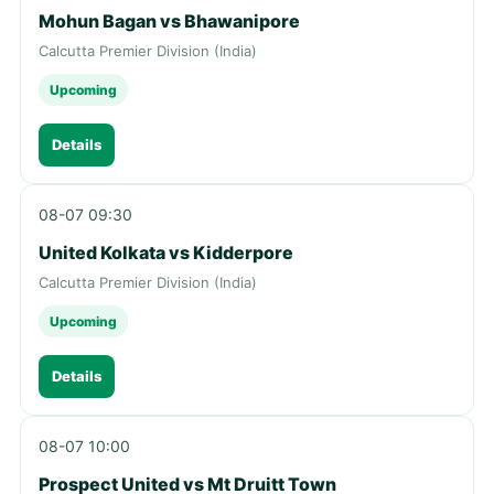
Mohun Bagan vs Bhawanipore
Calcutta Premier Division (India)
Upcoming
Details
08-07 09:30
United Kolkata vs Kidderpore
Calcutta Premier Division (India)
Upcoming
Details
08-07 10:00
Prospect United vs Mt Druitt Town