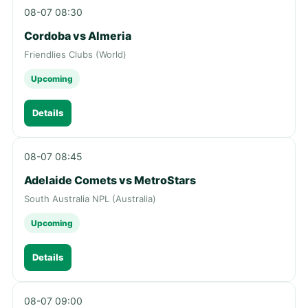
08-07 08:30
Cordoba vs Almeria
Friendlies Clubs (World)
Upcoming
Details
08-07 08:45
Adelaide Comets vs MetroStars
South Australia NPL (Australia)
Upcoming
Details
08-07 09:00