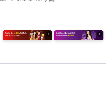
x
x
klive
Giới Hạn Địa Lý Và Điều Khoản Người Dùng