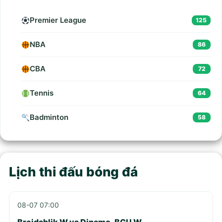
Premier League
125
NBA
86
CBA
72
Tennis
64
Badminton
58
Lịch thi đấu bóng đá
08-07 07:00