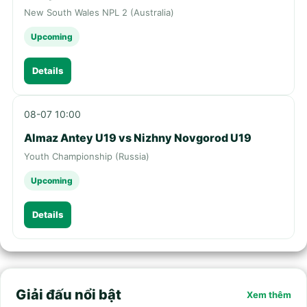
New South Wales NPL 2 (Australia)
Upcoming
Details
08-07 10:00
Almaz Antey U19 vs Nizhny Novgorod U19
Youth Championship (Russia)
Upcoming
Details
Giải đấu nổi bật
Xem thêm