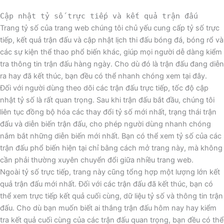
Cập nhật tỷ số trực tiếp và kết quả trận đấu
Trang tỷ số của trang web chúng tôi chủ yếu cung cấp tỷ số trực
tiếp, kết quả trận đấu và cập nhật lịch thi đấu bóng đá, bóng rổ và
các sự kiện thể thao phổ biến khác, giúp mọi người dễ dàng kiểm
tra thông tin trận đấu hàng ngày. Cho dù đó là trận đấu đang diễn
ra hay đã kết thúc, bạn đều có thể nhanh chóng xem tại đây.
Đối với người dùng theo dõi các trận đấu trực tiếp, tốc độ cập
nhật tỷ số là rất quan trọng. Sau khi trận đấu bắt đầu, chúng tôi
liên tục đồng bộ hóa các thay đổi tỷ số mới nhất, trạng thái trận
đấu và diễn biến trận đấu, cho phép người dùng nhanh chóng
nắm bắt những diễn biến mới nhất. Bạn có thể xem tỷ số của các
trận đấu phổ biến hiện tại chỉ bằng cách mở trang này, mà không
cần phải thường xuyên chuyển đổi giữa nhiều trang web.
Ngoài tỷ số trực tiếp, trang này cũng tổng hợp một lượng lớn kết
quả trận đấu mới nhất. Đối với các trận đấu đã kết thúc, bạn có
thể xem trực tiếp kết quả cuối cùng, dữ liệu tỷ số và thông tin trận
đấu. Cho dù bạn muốn biết ai thắng trận đấu hôm nay hay kiểm
tra kết quả cuối cùng của các trận đấu quan trọng, bạn đều có thể