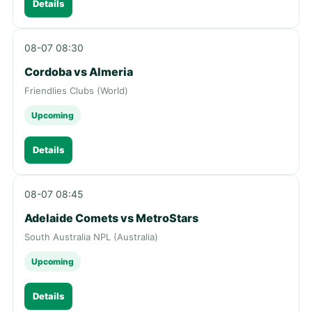
Details
08-07 08:30
Cordoba vs Almeria
Friendlies Clubs (World)
Upcoming
Details
08-07 08:45
Adelaide Comets vs MetroStars
South Australia NPL (Australia)
Upcoming
Details