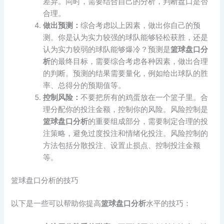
差异。同时，需要结合自己的分析，判断盘口是否
合理。
做出预测：
综合考虑以上因素，做出你自己的预
测。你是认为实力较强的球队能够轻松获胜，还是
认为实力较弱的球队能够爆冷？预测是
篮球盘口分
析
的最终目标，需要综合考虑各种因素，做出合理
的判断。预测的结果需要量化，例如给出球队的胜
率、总得分的预期值等。
控制风险：
不要把所有的鸡蛋放在一个篮子里。合
理分配你的投注金额，控制你的风险。风险控制是
篮球盘口分析
的重要组成部分，需要制定合理的投
注策略，避免过度投注和情绪化投注。风险控制的
方法包括分散投注、设置止损点、控制投注金额
等。
篮球盘口分析的技巧
以下是一些可以帮助你提高
篮球盘口分析
水平的技巧：