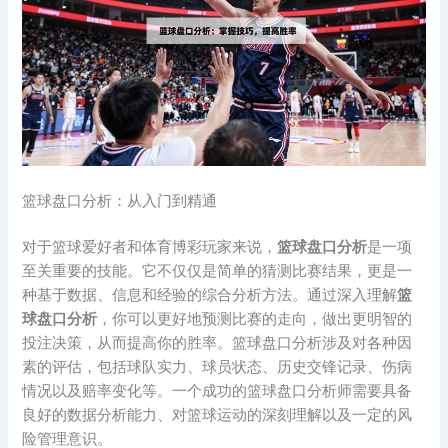
篮球盘口分析：从入门到精通
对于篮球爱好者和体育博彩玩家来说，
篮球盘口分析
是一项
至关重要的技能。它不仅仅是简单的猜测比赛结果，更是一
种基于数据、信息和经验的综合分析方法。通过深入理解
篮
球盘口分析
，你可以更好地预测比赛的走向，做出更明智的
投注决策，从而提高你的胜率。篮球盘口分析涉及对各种因
素的评估，包括球队实力、球员状态、历史交锋记录、伤病
情况以及赔率变化等。一个成功的篮球盘口分析师需要具备
良好的数据分析能力、对篮球运动的深刻理解以及一定的风
险管理意识。