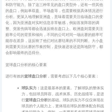
和防守能力。除了这三种常见的盘口类型外，还有一些其他
的盘口，例如单双盘、半场盘等，也需要根据具体情况进行
分析。更深入地理解亚洲盘，意味着需要关注临场盘口的变
化，因为亚洲盘对实时信息非常敏感，例如首发阵容的调
整、突发伤病等都会迅速反映在盘口上。欧洲盘则需要关注
赔率公司的背景和倾向，不同的公司对同一场比赛的赔率可
能存在差异，这反映了他们对比赛结果的不同判断。大小盘
则需要关注比赛的节奏控制，是快速进攻还是阵地防守，都
会影响最终的总得分。
篮球盘口分析的核心要素
进行有效的
篮球盘口分析
，需要考虑以下几个核心要素：
球队实力：
这是最基本的要素。了解球队的整体实
力，包括球员阵容、战术体系、历史战绩等，是进
行
篮球盘口分析
的基础。球队的实力不仅仅体现在
球员的个人能力上，更体现在球队的整体配合和战
术执行能力上。例如，一支拥有多名明星球员的球