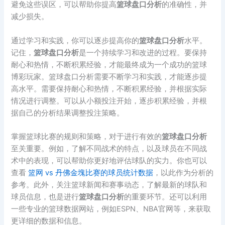
避免这些误区，可以帮助你提高
篮球盘口分析
的准确性，并
减少损失。
通过学习和实践，你可以逐步提高你的
篮球盘口分析
水平。
记住，
篮球盘口分析
是一个持续学习和改进的过程。要保持
耐心和热情，不断积累经验，才能最终成为一个成功的篮球
博彩玩家。篮球盘口分析需要不断学习和实践，才能逐步提
高水平。需要保持耐心和热情，不断积累经验，并根据实际
情况进行调整。可以从小额投注开始，逐步积累经验，并根
据自己的分析结果调整投注策略。
掌握篮球比赛的规则和策略，对于进行有效的
篮球盘口分析
至关重要。例如，了解不同战术的特点，以及球员在不同战
术中的表现，可以帮助你更好地评估球队的实力。你也可以
查看
篮网 vs 丹佛金塊比赛的球员统计数据
，以此作为分析的
参考。此外，关注篮球新闻和赛事动态，了解最新的球队和
球员信息，也是进行
篮球盘口分析
的重要环节。还可以利用
一些专业的篮球数据网站，例如ESPN、NBA官网等，来获取
更详细的数据和信息。