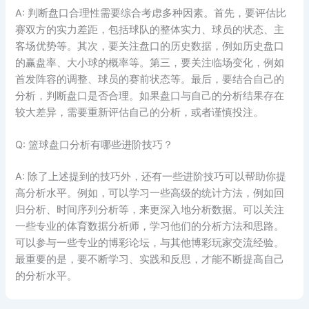
A: 判断盘口合理性需要综合考虑多种因素。首先，要评估比
赛双方的实力差距，包括球队的整体实力、球员的状态、主
客场优势等。其次，要关注盘口的历史数据，例如历史盘口
的赢盘率、大小球的概率等。第三，要关注临场变化，例如
首发阵容的调整、球员的赛前状态等。最后，要结合自己的
分析，判断盘口是否合理。如果盘口与自己的分析结果存在
较大差异，需要重新评估自己的分析，或者谨慎投注。
Q: 篮球盘口分析有哪些进阶技巧？
A: 除了上述提到的技巧外，还有一些进阶技巧可以帮助你提
高分析水平。例如，可以学习一些高级的统计方法，例如回
归分析、时间序列分析等，来更深入地分析数据。可以关注
一些专业的体育数据分析师，学习他们的分析方法和思路。
可以参与一些专业的博彩论坛，与其他博彩玩家交流经验。
最重要的是，要不断学习、实践和反思，才能不断提高自己
的分析水平。