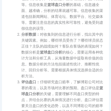
等。信息收集是
篮球盘口分析
的基础，信息越全
面、越准确，分析的结果就越可靠。信息收集的渠
道包括新闻网站、体育论坛、数据平台、社交媒体
等。需要注意信息的真实性和可靠性，避免受到虚
假信息的误导。
分析数据：
对收集到的信息进行分析，找出其中的
关键因素。例如，哪些球员受伤了？哪些球员状态
正佳？主队的战绩如何？客队在客场的表现如何？
数据分析是
篮球盘口分析
的核心，需要运用各种统
计方法和分析工具，从海量数据中提取有价值的信
息。数据分析的方法包括描述性统计、推断性统
计、回归分析等。需要根据具体情况选择合适的分
析方法。
评估盘口：
仔细研究盘口赔率，了解博彩公司对比
赛的看法，以及市场对比赛的预期。盘口评估是
篮
球盘口分析
的关键，需要理解不同盘口类型的特
点，并结合比赛的具体情况进行分析。盘口评估需
要关注盘口的变化趋势，以及不同博彩公司的赔率