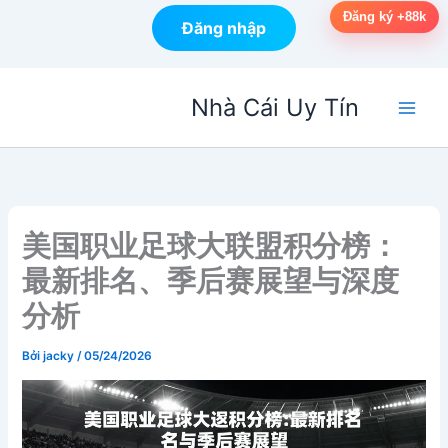
Đăng ký +88k
Đăng nhập
Nhảy
Nhà Cái Uy Tín
tới
nội
dung
美国职业足球大联盟积分榜：
最新排名、季后赛展望与深度
分析
Bởi
jacky
/
05/24/2026