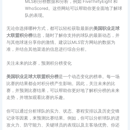
MLS积分榜数据和分析，例如 FiveThirtyEight 和
WhoScored。这些网站可以帮助你更全面地了解球
队的表现。
无论你选择哪种方式，都可以轻松获取最新的
美国职业足球
大联盟积分榜
信息，随时了解你支持的球队的最新动态，并
与其他球迷分享你的激情。建议以MLS官方网站的数据为
准，并结合其他渠道的信息进行综合分析。
关注未来的比赛，预测积分榜变化
美国职业足球大联盟积分榜
是一个动态变化的榜单。每一场
比赛的结果都会对积分榜产生影响。因此，关注未来的比
赛，并预测比赛结果，可以帮助你更好地了解积分榜的未来
走势，并增加观看比赛的乐趣。
你可以通过分析球队的实力、状态、赛程安排以及历史交锋
记录等因素，来预测比赛结果。例如，你可以分析球队的进
攻火力、防守能力、关键球员的表现以及主客场优势。你还