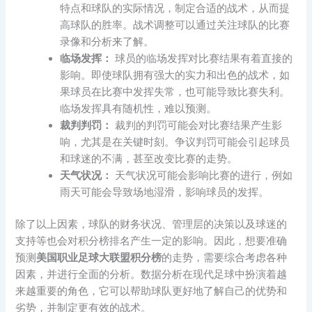
特点和球队的实际情况，制定合适的战术，从而提
高球队的胜率。战术调整可以通过关注球队的比赛
录像和分析来了解。
临场发挥：
球员的临场发挥对比赛结果有着直接的
影响。即使球队拥有强大的实力和出色的战术，如
果球员在比赛中发挥失常，也可能导致比赛失利。
临场发挥具有随机性，难以预测。
裁判判罚：
裁判的判罚可能会对比赛结果产生影
响，尤其是在关键时刻。争议判罚可能会引起球员
和球迷的不满，甚至改变比赛的走势。
天气状况：
天气状况可能会影响比赛的进行，例如
雨天可能会导致场地湿滑，影响球员的发挥。
除了以上因素，球队的财务状况、管理层的决策以及球迷的
支持等也会对积分榜排名产生一定的影响。因此，想要准确
预测
美国职业足球大联盟积分榜
的走势，需要综合考虑各种
因素，并进行全面的分析。数据分析在现代足球中扮演着越
来越重要的角色，它可以帮助球队更好地了解自己的优势和
劣势，并制定更有效的战术。