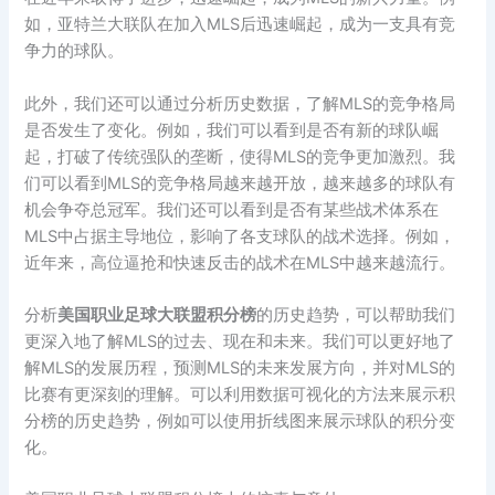
如，亚特兰大联队在加入MLS后迅速崛起，成为一支具有竞
争力的球队。
此外，我们还可以通过分析历史数据，了解MLS的竞争格局
是否发生了变化。例如，我们可以看到是否有新的球队崛
起，打破了传统强队的垄断，使得MLS的竞争更加激烈。我
们可以看到MLS的竞争格局越来越开放，越来越多的球队有
机会争夺总冠军。我们还可以看到是否有某些战术体系在
MLS中占据主导地位，影响了各支球队的战术选择。例如，
近年来，高位逼抢和快速反击的战术在MLS中越来越流行。
分析
美国职业足球大联盟积分榜
的历史趋势，可以帮助我们
更深入地了解MLS的过去、现在和未来。我们可以更好地了
解MLS的发展历程，预测MLS的未来发展方向，并对MLS的
比赛有更深刻的理解。可以利用数据可视化的方法来展示积
分榜的历史趋势，例如可以使用折线图来展示球队的积分变
化。