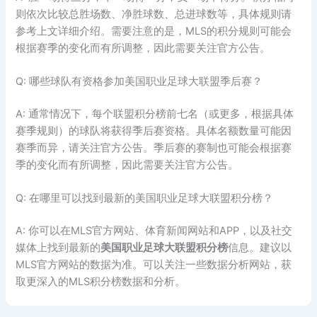
则依次比较总胜场数、净胜球数、总进球数等，具体规则请
参考上文详细介绍。需要注意的是，MLS的积分规则可能会
根据赛季的变化而有所调整，因此需要关注官方公告。
Q: 哪些球队有资格参加美国职业足球大联盟季后赛？
A: 通常情况下，每个联盟积分榜前七名（或更多，根据具体
赛季规则）的球队将获得季后赛资格。具体名额数量可能因
赛季而异，请关注官方公告。季后赛的赛制也可能会根据赛
季的变化而有所调整，因此需要关注官方公告。
Q: 在哪里可以找到最新的美国职业足球大联盟积分榜？
A: 你可以在MLS官方网站、体育新闻网站和APP，以及社交
媒体上找到最新的
美国职业足球大联盟积分榜
信息。建议以
MLS官方网站的数据为准。可以关注一些数据分析网站，获
取更深入的MLS积分榜数据和分析。