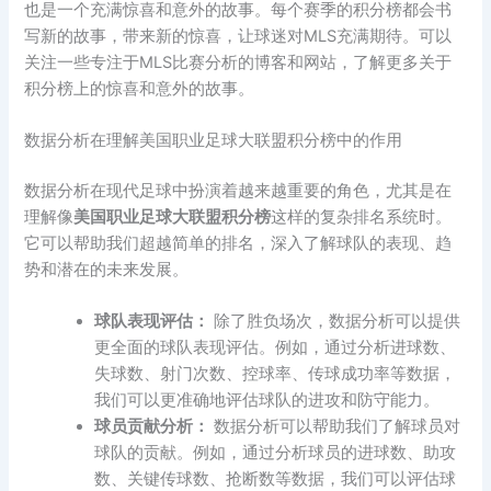
也是一个充满惊喜和意外的故事。每个赛季的积分榜都会书
写新的故事，带来新的惊喜，让球迷对MLS充满期待。可以
关注一些专注于MLS比赛分析的博客和网站，了解更多关于
积分榜上的惊喜和意外的故事。
数据分析在理解美国职业足球大联盟积分榜中的作用
数据分析在现代足球中扮演着越来越重要的角色，尤其是在
理解像
美国职业足球大联盟积分榜
这样的复杂排名系统时。
它可以帮助我们超越简单的排名，深入了解球队的表现、趋
势和潜在的未来发展。
球队表现评估：
除了胜负场次，数据分析可以提供
更全面的球队表现评估。例如，通过分析进球数、
失球数、射门次数、控球率、传球成功率等数据，
我们可以更准确地评估球队的进攻和防守能力。
球员贡献分析：
数据分析可以帮助我们了解球员对
球队的贡献。例如，通过分析球员的进球数、助攻
数、关键传球数、抢断数等数据，我们可以评估球