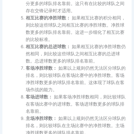
分更多的球队排名靠前。这只有在比较的球队之间
存在交锋记录时才适用。
相互比赛的净胜球数：
如果相互比赛的积分相同，
则比较这些球队之间相互比赛的净胜球数。净胜球
数更多的球队排名靠前。这进一步细化了相互比赛
的比较标准。
相互比赛的总进球数：
如果相互比赛的净胜球数仍
然相同，则比较这些球队之间相互比赛的总进球
数。总进球数更多的球队排名靠前。
客场净胜球数：
如果以上规则仍然无法区分球队的
排名，则比较球队在客场比赛中的净胜球数。客场
净胜球数更多的球队排名靠前。这体现了球队在客
场作战的能力。
客场进球数：
如果客场净胜球数相同，则比较球队
在客场比赛中的进球数。客场进球数更多的球队排
名靠前。
主场净胜球数：
如果以上规则仍然无法区分球队的
排名，则比较球队在主场比赛中的净胜球数。主场
净胜球数更多的球队排名靠前。