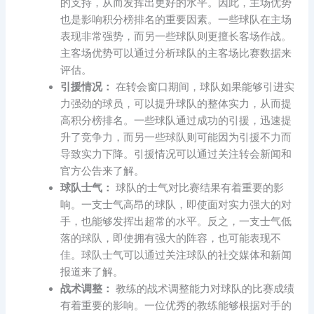
的支持，从而发挥出更好的水平。因此，主场优势
也是影响积分榜排名的重要因素。一些球队在主场
表现非常强势，而另一些球队则更擅长客场作战。
主客场优势可以通过分析球队的主客场比赛数据来
评估。
引援情况：
在转会窗口期间，球队如果能够引进实
力强劲的球员，可以提升球队的整体实力，从而提
高积分榜排名。一些球队通过成功的引援，迅速提
升了竞争力，而另一些球队则可能因为引援不力而
导致实力下降。引援情况可以通过关注转会新闻和
官方公告来了解。
球队士气：
球队的士气对比赛结果有着重要的影
响。一支士气高昂的球队，即使面对实力强大的对
手，也能够发挥出超常的水平。反之，一支士气低
落的球队，即使拥有强大的阵容，也可能表现不
佳。球队士气可以通过关注球队的社交媒体和新闻
报道来了解。
战术调整：
教练的战术调整能力对球队的比赛成绩
有着重要的影响。一位优秀的教练能够根据对手的