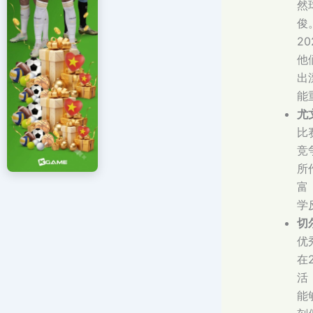
然
俊
2
他
出
能
尤
比
竞
所
富
学
切
优
在
活
能