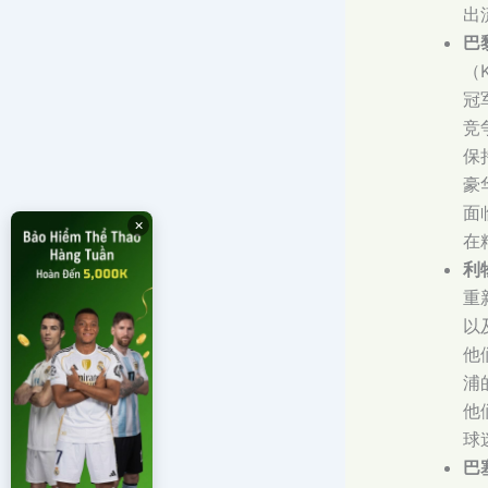
出
巴黎
（
冠
竞
保
豪
面
×
在
利物
重
以
他
浦
他
球
巴