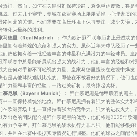
号热门。然而，如何在关键时刻保持冷静，避免重蹈覆辙，将是
挑战。过去几个赛季，曼城在欧冠赛场上屡屡受挫，心理素质的
最终问鼎的关键。他们需要在高压环境下保持专注，减少失误，
势转化为最终的胜利。
家马德里（Real Madrid）：
作为欧洲冠军联赛历史上最成功的
德里拥有着辉煌的底蕴和强大的实力。虽然近年来球队经历了一
他们依然拥有着一批经验丰富的球星和充满潜力的年轻球员。皇
冠军联赛中总是能够展现出强大的战斗力，他们丰富的经验和对
成为任何对手都不可轻视的力量。皇家马德里擅长在逆境中爆发
决心是其他球队难以比拟的。即使在不被看好的情况下，他们也
精神力量和丰富的经验，一路过关斩将，最终捧起奖杯。
仁慕尼黑（Bayern Munich）：
拜仁慕尼黑是德甲联赛的霸主
赛中一直保持着统治地位。拜仁慕尼黑拥有着强大的整体实力和
们在欧洲赛场上也一直保持着强大的竞争力。强大的进攻火力、
以及出色的团队配合是拜仁慕尼黑的优势，他们将是2025年欧
的有力争夺者。拜仁慕尼黑的战术执行力非常强，他们能够很好
图，并且在比赛中根据实际情况进行调整。他们的球员之间配合