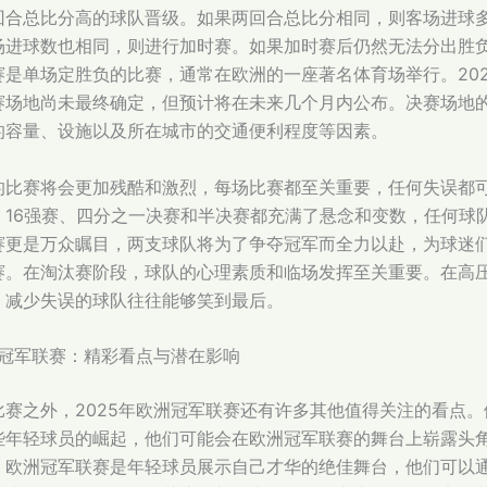
回合总比分高的球队晋级。如果两回合总比分相同，则客场进球
场进球数也相同，则进行加时赛。如果加时赛后仍然无法分出胜
赛是单场定胜负的比赛，通常在欧洲的一座著名体育场举行。202
赛场地尚未最终确定，但预计将在未来几个月内公布。决赛场地
的容量、设施以及所在城市的交通便利程度等因素。
的比赛将会更加残酷和激烈，每场比赛都至关重要，任何失误都
。16强赛、四分之一决赛和半决赛都充满了悬念和变数，任何球
赛更是万众瞩目，两支球队将为了争夺冠军而全力以赴，为球迷
赛。在淘汰赛阶段，球队的心理素质和临场发挥至关重要。在高
，减少失误的球队往往能够笑到最后。
洲冠军联赛：精彩看点与潜在影响
比赛之外，2025年欧洲冠军联赛还有许多其他值得关注的看点。
些年轻球员的崛起，他们可能会在欧洲冠军联赛的舞台上崭露头
。欧洲冠军联赛是年轻球员展示自己才华的绝佳舞台，他们可以