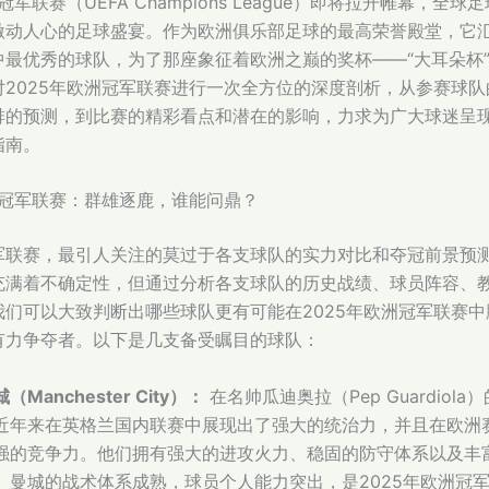
冠军联赛（UEFA Champions League）即将拉开帷幕，全
激动人心的足球盛宴。作为欧洲俱乐部足球的最高荣誉殿堂，它
中最优秀的球队，为了那座象征着欧洲之巅的奖杯——“大耳朵杯
对2025年欧洲冠军联赛进行一次全方位的深度剖析，从参赛球队
排的预测，到比赛的精彩看点和潜在的影响，力求为广大球迷呈
指南。
洲冠军联赛：群雄逐鹿，谁能问鼎？
军联赛，最引人关注的莫过于各支球队的实力对比和夺冠前景预
充满着不确定性，但通过分析各支球队的历史战绩、球员阵容、
我们可以大致判断出哪些球队更有可能在2025年欧洲冠军联赛中
有力争夺者。以下是几支备受瞩目的球队：
（Manchester City）：
在名帅瓜迪奥拉（Pep Guardiol
近年来在英格兰国内联赛中展现出了强大的统治力，并且在欧洲
强的竞争力。他们拥有强大的进攻火力、稳固的防守体系以及丰
。曼城的战术体系成熟，球员个人能力突出，是2025年欧洲冠