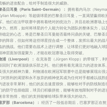
流畅的进攻配合，给对手制造很大的威胁。
圣日耳曼（Paris Saint-Germain）：
拥有着内马尔（Neym
Kylian Mbappé）等超级球星的巴黎圣日耳曼，一直渴望赢得
军。他们在法甲联赛中拥有着绝对的统治力，并且在欧洲赛场上
争力。然而，如何将球星的个人能力转化为团队的整体实力，以
持稳定的心态，将是巴黎圣日耳曼能否最终问鼎的关键。巴黎圣
华的阵容，但如何将这些球星捏合成一个整体，发挥出最大的战
临的挑战。他们需要在战术上进行调整，让球星们更好地融入球
精神层面加强凝聚力，才能在欧冠赛场上取得突破。
浦（Liverpool）：
在克洛普（Jürgen Klopp）的带领下，
新回到了欧洲顶级俱乐部之列。他们拥有着充满活力的进攻体系
及强大的精神力量。利物浦在欧洲冠军联赛中总是能够展现出强
们对胜利的渴望和永不放弃的精神使其成为任何对手都难以战胜
的进攻非常犀利，他们的反击速度很快，能够给对手的防线制造
们的防守也很稳固，球员们积极拼抢，能够有效地限制对手的进
迷非常热情，他们的支持能够给球队带来强大的动力。
塞罗那（Barcelona）：
经历了一段低谷期后，巴塞罗那正在努