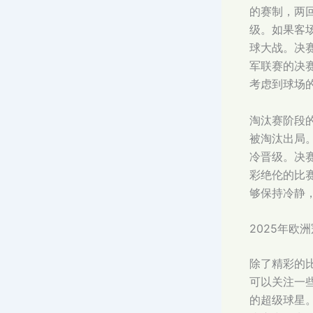
的赛制，两
级。如果客
球大战。决
军联赛的决
考虑到球场
淘汰赛阶段
被淘汰出局
冷晋级。决
彩绝伦的比
够保持冷静
2025年欧
除了精彩的
可以关注一
的超级球星