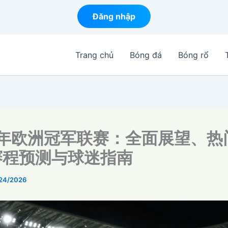
Đăng nhập
Trang chủ
Bóng đá
Bóng rổ
5年欧洲冠军联赛：全面展望、热
赛程预测与球迷指南
24/2026