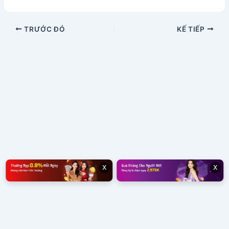
TRƯỚC ĐÓ
KẾ TIẾP
x
x