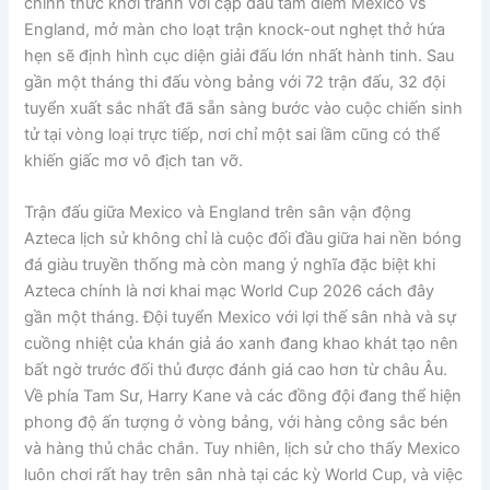
chính thức khởi tranh với cặp đấu tâm điểm Mexico vs
England, mở màn cho loạt trận knock-out nghẹt thở hứa
hẹn sẽ định hình cục diện giải đấu lớn nhất hành tinh. Sau
gần một tháng thi đấu vòng bảng với 72 trận đấu, 32 đội
tuyển xuất sắc nhất đã sẵn sàng bước vào cuộc chiến sinh
tử tại vòng loại trực tiếp, nơi chỉ một sai lầm cũng có thể
khiến giấc mơ vô địch tan vỡ.
Trận đấu giữa Mexico và England trên sân vận động
Azteca lịch sử không chỉ là cuộc đối đầu giữa hai nền bóng
đá giàu truyền thống mà còn mang ý nghĩa đặc biệt khi
Azteca chính là nơi khai mạc World Cup 2026 cách đây
gần một tháng. Đội tuyển Mexico với lợi thế sân nhà và sự
cuồng nhiệt của khán giả áo xanh đang khao khát tạo nên
bất ngờ trước đối thủ được đánh giá cao hơn từ châu Âu.
Về phía Tam Sư, Harry Kane và các đồng đội đang thể hiện
phong độ ấn tượng ở vòng bảng, với hàng công sắc bén
và hàng thủ chắc chắn. Tuy nhiên, lịch sử cho thấy Mexico
luôn chơi rất hay trên sân nhà tại các kỳ World Cup, và việc