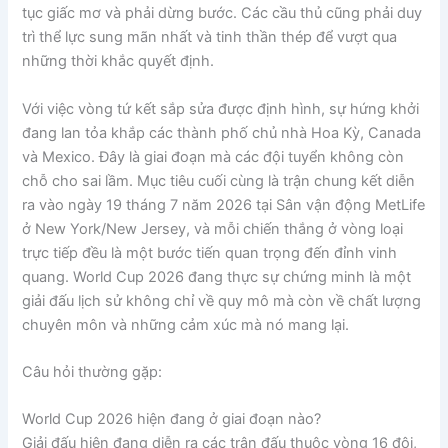
tục giấc mơ và phải dừng bước. Các cầu thủ cũng phải duy
trì thể lực sung mãn nhất và tinh thần thép để vượt qua
những thời khắc quyết định.
Với việc vòng tứ kết sắp sửa được định hình, sự hứng khởi
đang lan tỏa khắp các thành phố chủ nhà Hoa Kỳ, Canada
và Mexico. Đây là giai đoạn mà các đội tuyển không còn
chỗ cho sai lầm. Mục tiêu cuối cùng là trận chung kết diễn
ra vào ngày 19 tháng 7 năm 2026 tại Sân vận động MetLife
ở New York/New Jersey, và mỗi chiến thắng ở vòng loại
trực tiếp đều là một bước tiến quan trọng đến đỉnh vinh
quang. World Cup 2026 đang thực sự chứng minh là một
giải đấu lịch sử không chỉ về quy mô mà còn về chất lượng
chuyên môn và những cảm xúc mà nó mang lại.
Câu hỏi thường gặp:
World Cup 2026 hiện đang ở giai đoạn nào?
Giải đấu hiện đang diễn ra các trận đấu thuộc vòng 16 đội,