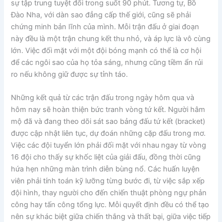
sự tập trung tuyệt đối trong suốt 90 phút. Tương tự, Bồ
Đào Nha, với dàn sao đẳng cấp thế giới, cũng sẽ phải
chứng minh bản lĩnh của mình. Mỗi trận đấu ở giai đoạn
này đều là một trận chung kết thu nhỏ, và áp lực là vô cùng
lớn. Việc đối mặt với một đội bóng mạnh có thể là cơ hội
để các ngôi sao của họ tỏa sáng, nhưng cũng tiềm ẩn rủi
ro nếu không giữ được sự tỉnh táo.
Những kết quả từ các trận đấu trong ngày hôm qua và
hôm nay sẽ hoàn thiện bức tranh vòng tứ kết. Người hâm
mộ đã và đang theo dõi sát sao bảng đấu tứ kết (bracket)
được cập nhật liên tục, dự đoán những cặp đấu trong mơ.
Việc các đội tuyển lớn phải đối mặt với nhau ngay từ vòng
16 đội cho thấy sự khốc liệt của giải đấu, đồng thời cũng
hứa hẹn những màn trình diễn bùng nổ. Các huấn luyện
viên phải tính toán kỹ lưỡng từng bước đi, từ việc sắp xếp
đội hình, thay người cho đến chiến thuật phòng ngự phản
công hay tấn công tổng lực. Mỗi quyết định đều có thể tạo
nên sự khác biệt giữa chiến thắng và thất bại, giữa việc tiếp