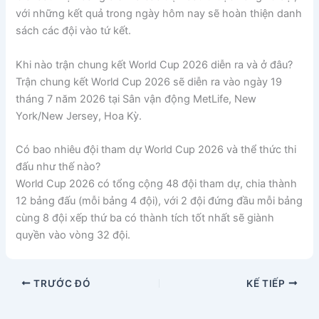
với những kết quả trong ngày hôm nay sẽ hoàn thiện danh
sách các đội vào tứ kết.
Khi nào trận chung kết World Cup 2026 diễn ra và ở đâu?
Trận chung kết World Cup 2026 sẽ diễn ra vào ngày 19
tháng 7 năm 2026 tại Sân vận động MetLife, New
York/New Jersey, Hoa Kỳ.
Có bao nhiêu đội tham dự World Cup 2026 và thể thức thi
đấu như thế nào?
World Cup 2026 có tổng cộng 48 đội tham dự, chia thành
12 bảng đấu (mỗi bảng 4 đội), với 2 đội đứng đầu mỗi bảng
cùng 8 đội xếp thứ ba có thành tích tốt nhất sẽ giành
quyền vào vòng 32 đội.
TRƯỚC ĐÓ
KẾ TIẾP